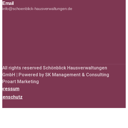
Email
info@schoenblick-hausverwaltungen.de
All rights reserved Schönblick Hausverwaltungen
GmbH | Powered by SK Management & Consulting
Proart Marketing
mpressum
atenschutz