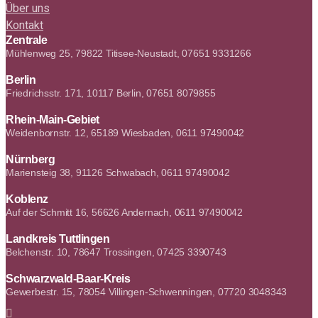
Über uns
Kontakt
Zentrale
Mühlenweg 25, 79822 Titisee-Neustadt, 07651 9331266
Berlin
Friedrichsstr. 171, 10117 Berlin, 07651 8079855
Rhein-Main-Gebiet
Weidenbornstr. 12, 65189 Wiesbaden, 0611 97490042
Nürnberg
Mariensteig 38, 91126 Schwabach, 0611 97490042
Koblenz
Auf der Schmitt 16, 56626 Andernach, 0611 97490042
Landkreis Tuttlingen
Belchenstr. 10, 78647 Trossingen, 07425 3390743
Schwarzwald-Baar-Kreis
Gewerbestr. 15, 78054 Villingen-Schwenningen, 07720 3048343