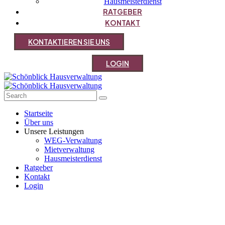
Hausmeisterdienst
RATGEBER
KONTAKT
K
O
N
T
A
K
T
I
E
R
E
N
S
I
E
U
N
S
L
O
G
I
N
Startseite
Über uns
Unsere Leistungen
WEG-Verwaltung
Mietverwaltung
Hausmeisterdienst
Ratgeber
Kontakt
Login