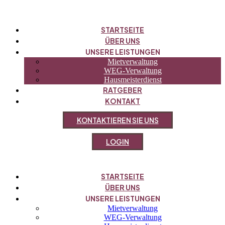
STARTSEITE
ÜBER UNS
UNSERE LEISTUNGEN
Mietverwaltung
WEG-Verwaltung
Hausmeisterdienst
RATGEBER
KONTAKT
K
O
N
T
A
K
T
I
E
R
E
N
S
I
E
U
N
S
L
O
G
I
N
STARTSEITE
ÜBER UNS
UNSERE LEISTUNGEN
Mietverwaltung
WEG-Verwaltung