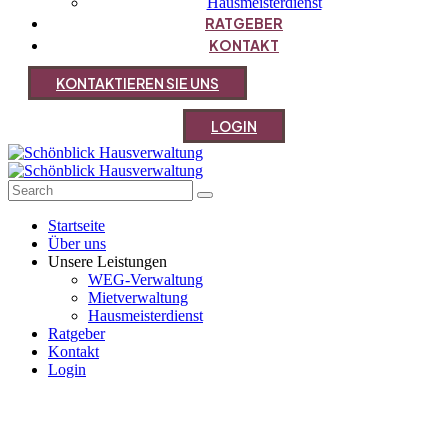
Hausmeisterdienst
RATGEBER
KONTAKT
K
O
N
T
A
K
T
I
E
R
E
N
S
I
E
U
N
S
L
O
G
I
N
Startseite
Über uns
Unsere Leistungen
WEG-Verwaltung
Mietverwaltung
Hausmeisterdienst
Ratgeber
Kontakt
Login