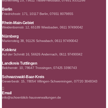
Mühlenweg 25, 79822 Titisee-Neustadt, 07651 9331266
Berlin
Friedrichsstr. 171, 10117 Berlin, 07651 8079855
Rhein-Main-Gebiet
Weidenbornstr. 12, 65189 Wiesbaden, 0611 97490042
Nürnberg
Mariensteig 38, 91126 Schwabach, 0611 97490042
Koblenz
Auf der Schmitt 16, 56626 Andernach, 0611 97490042
Landkreis Tuttlingen
Belchenstr. 10, 78647 Trossingen, 07425 3390743
Schwarzwald-Baar-Kreis
Gewerbestr. 15, 78054 Villingen-Schwenningen, 07720 3048343
Email
info@schoenblick-hausverwaltungen.de