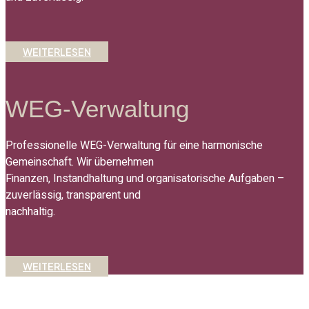
W
E
I
T
E
R
L
E
S
E
N
WEG-Verwaltung
Professionelle WEG-Verwaltung für eine harmonische
Gemeinschaft. Wir übernehmen
Finanzen, Instandhaltung und organisatorische Aufgaben –
zuverlässig, transparent und
nachhaltig.
W
E
I
T
E
R
L
E
S
E
N