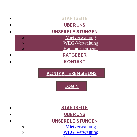
STARTSEITE
ÜBER UNS
UNSERE LEISTUNGEN
Mietverwaltung
WEG-Verwaltung
Hausmeisterdienst
RATGEBER
KONTAKT
K
O
N
T
A
K
T
I
E
R
E
N
S
I
E
U
N
S
L
O
G
I
N
STARTSEITE
ÜBER UNS
UNSERE LEISTUNGEN
Mietverwaltung
WEG-Verwaltung