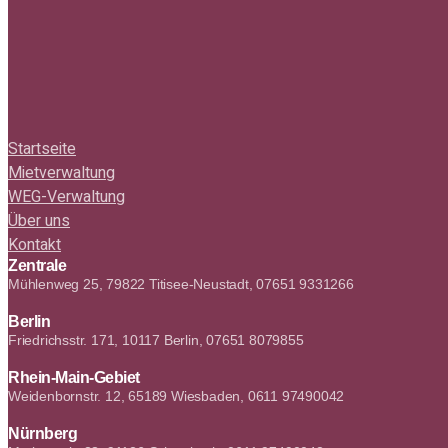
Startseite
Mietverwaltung
WEG-Verwaltung
Über uns
Kontakt
Zentrale
Mühlenweg 25, 79822 Titisee-Neustadt, 07651 9331266
Berlin
Friedrichsstr. 171, 10117 Berlin, 07651 8079855
Rhein-Main-Gebiet
Weidenbornstr. 12, 65189 Wiesbaden, 0611 97490042
Nürnberg