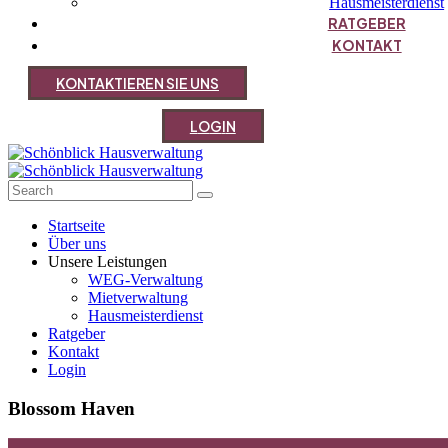
Hausmeisterdienst
RATGEBER
KONTAKT
K
O
N
T
A
K
T
I
E
R
E
N
S
I
E
U
N
S
L
O
G
I
N
Startseite
Über uns
Unsere Leistungen
WEG-Verwaltung
Mietverwaltung
Hausmeisterdienst
Ratgeber
Kontakt
Login
Blossom Haven