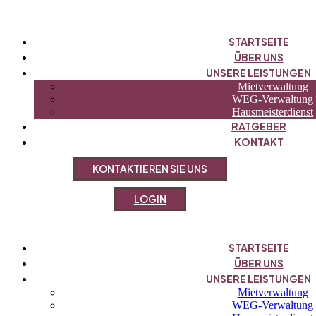
STARTSEITE
ÜBER UNS
UNSERE LEISTUNGEN
Mietverwaltung
WEG-Verwaltung
Hausmeisterdienst
RATGEBER
KONTAKT
K
O
N
T
A
K
T
I
E
R
E
N
S
I
E
U
N
S
L
O
G
I
N
STARTSEITE
ÜBER UNS
UNSERE LEISTUNGEN
Mietverwaltung
WEG-Verwaltung